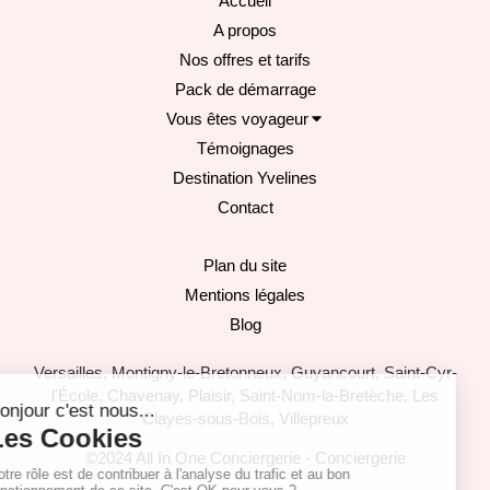
Accueil
A propos
Nos offres et tarifs
Pack de démarrage
Vous êtes voyageur
Témoignages
Destination Yvelines
Contact
Plan du site
Mentions légales
Blog
Versailles, Montigny-le-Bretonneux, Guyancourt, Saint-Cyr-
l'École, Chavenay, Plaisir, Saint-Nom-la-Bretèche, Les
Clayes-sous-Bois, Villepreux
©2024 All In One Conciergerie - Conciergerie