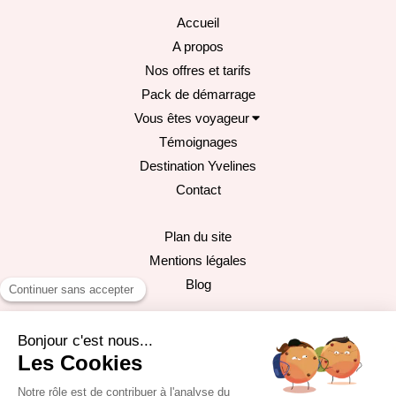
Accueil
A propos
Nos offres et tarifs
Pack de démarrage
Vous êtes voyageur
Témoignages
Destination Yvelines
Contact
Plan du site
Mentions légales
Blog
Versailles, Montigny-le-Bretonneux, Guyancourt, Saint-Cyr-
l'École, Chavenay, Plaisir, Saint-Nom-la-Bretèche, Les
Clayes-sous-Bois, Villepreux
©2024 All In One Conciergerie - Conciergerie